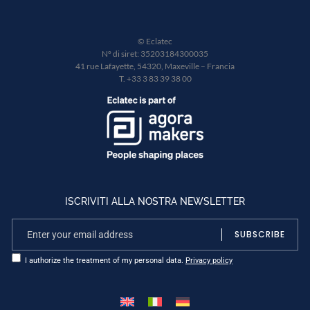
© Eclatec
N° di siret: 35203184300035
41 rue Lafayette, 54320, Maxeville – Francia
T. +33 3 83 39 38 00
ISCRIVITI ALLA NOSTRA NEWSLETTER
SUBSCRIBE
I authorize the treatment of my personal data.
Privacy policy