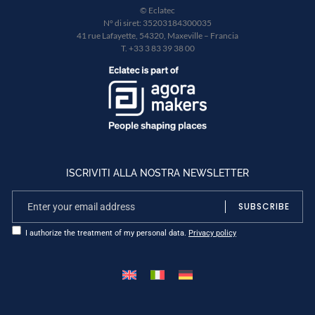
© Eclatec
N° di siret: 35203184300035
41 rue Lafayette, 54320, Maxeville – Francia
T. +33 3 83 39 38 00
ISCRIVITI ALLA NOSTRA NEWSLETTER
SUBSCRIBE
I authorize the treatment of my personal data.
Privacy policy